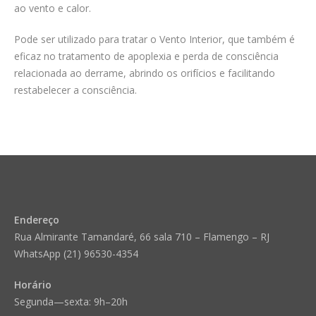
ao vento e calor.
Pode ser utilizado para tratar o Vento Interior, que também é
eficaz no tratamento de apoplexia e perda de consciência
relacionada ao derrame, abrindo os orifícios e facilitando
restabelecer a consciência.
Endereço
Rua Almirante Tamandaré, 66 sala 710 – Flamengo – RJ
WhatsApp (21) 96530-4354
Horário
Segunda—sexta: 9h–20h