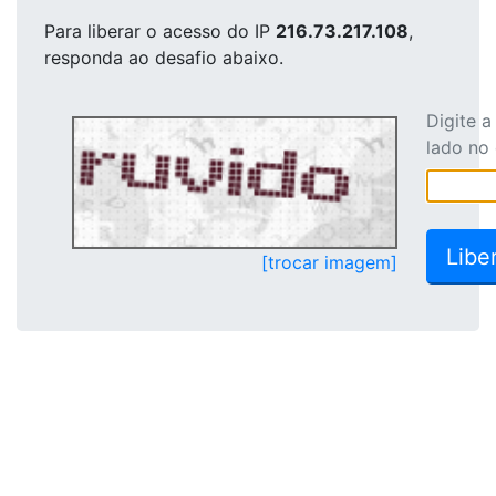
Para liberar o acesso
do IP
216.73.217.108
,
responda ao desafio abaixo.
Digite 
lado no
[trocar imagem]